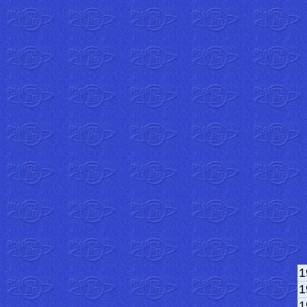
1
1
1