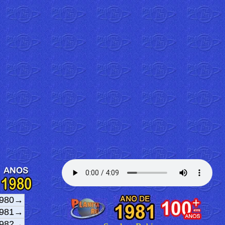
980→
981→
982→