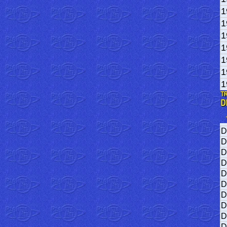
1
1
1
1
1
1
1
D
D
D
D
D
D
D
D
D
D