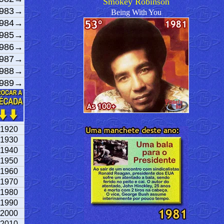
Smokey Robinson
983→
Being With You
984→
985→
986→
987→
988→
989→
1920
1930
1940
1950
1960
1970
1980
1990
2000
2010