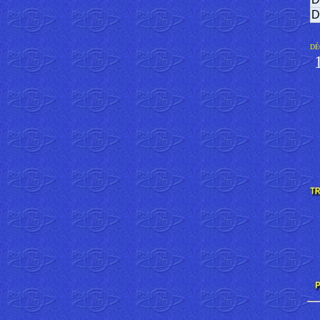
D
DÉ
1