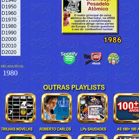
D1940
D1950
D1960
D1970
D1980
D1990
D2000
D2010
D2020
DÉCADA ATUAL
1980