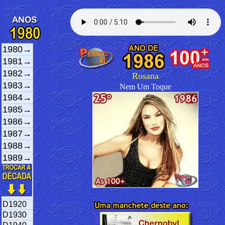
1980→
1981→
1982→
Rosana
1983→
Nem Um Toque
1984→
1985→
1986→
1987→
1988→
1989→
D1920
D1930