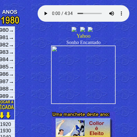
980→
Yahoo
981→
Sonho Encantado
982→
983→
984→
985→
986→
987→
988→
989→
1920
1930