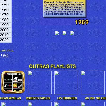
1940
1950
1960
1970
1980
1990
2000
2010
2020
CADA ATUAL
980