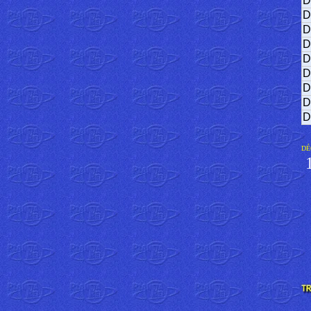
D
D
D
D
D
D
D
D
D
DÉ
1