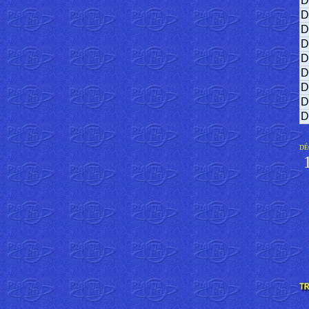
D
D
D
D
D
D
D
D
D
DÉ
1