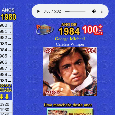
980→
981→
982→
George Michael
983→
Careless Whisper
984→
985→
986→
987→
988→
989→
1920
1930