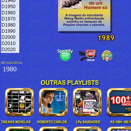
D1940
D1950
D1960
D1970
D1980
D1990
D2000
D2010
D2020
DÉCADA ATUAL
1980