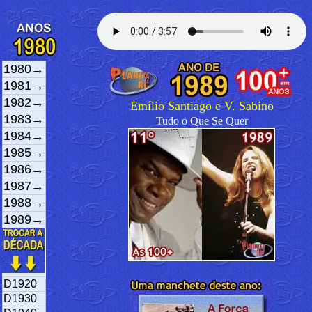
1980→
1981→
1982→
Emílio Santiago e V. Sabino
1983→
Tudo o Que Se Quer
1984→
1985→
1986→
1987→
1988→
1989→
D1920
D1930