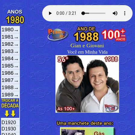
1980→
1981→
1982→
Gian e Giovani
1983→
Você em Minha Vida
1984→
1985→
1986→
1987→
1988→
1989→
D1920
D1930