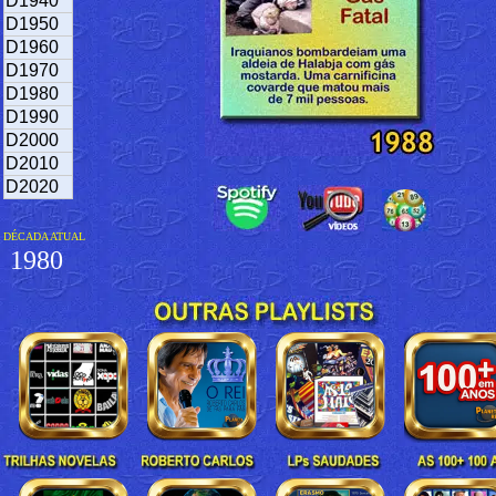
D1940
D1950
D1960
D1970
D1980
D1990
D2000
D2010
D2020
DÉCADA ATUAL
1980