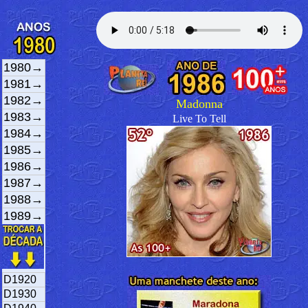
1980→
1981→
1982→
Madonna
1983→
Live To Tell
1984→
1985→
1986→
1987→
1988→
1989→
D1920
D1930