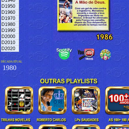
D1940
D1950
D1960
D1970
D1980
D1990
D2000
D2010
D2020
DÉCADA ATUAL
1980