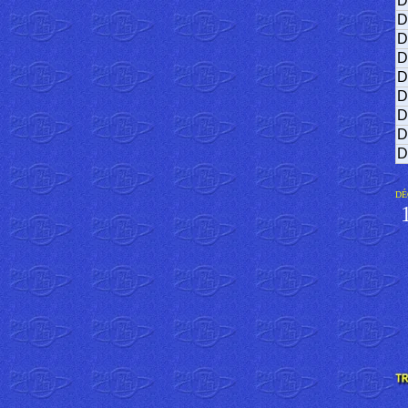
D
D
D
D
D
D
D
D
D
DÉ
1