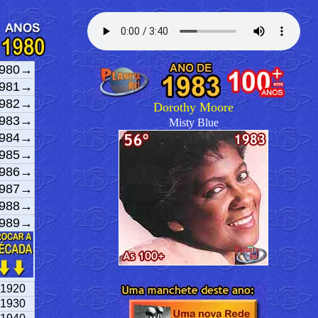
980→
981→
982→
Dorothy Moore
983→
Misty Blue
984→
985→
986→
987→
988→
989→
1920
1930