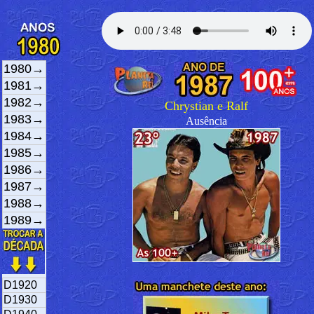
1980→
1981→
1982→
Chrystian e Ralf
1983→
Ausência
1984→
1985→
1986→
1987→
1988→
1989→
D1920
D1930