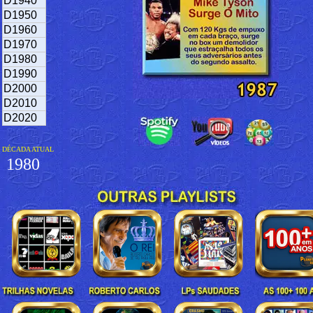
D1940
D1950
D1960
D1970
D1980
D1990
D2000
D2010
D2020
DÉCADA ATUAL
1980