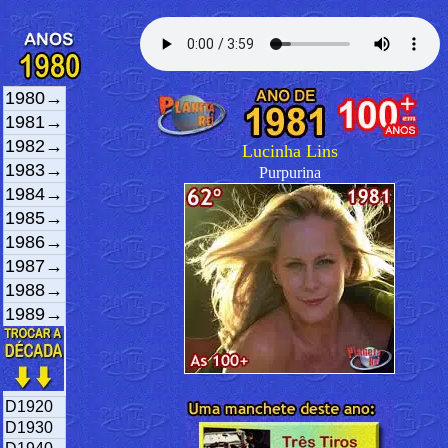
1980→
1981→
1982→
Lucinha Lins
1983→
Purpurina
1984→
1985→
1986→
1987→
1988→
1989→
D1920
D1930