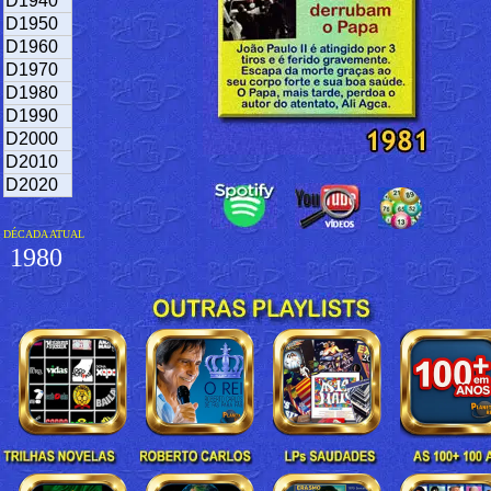
D1940
D1950
D1960
D1970
D1980
D1990
D2000
D2010
D2020
DÉCADA ATUAL
1980