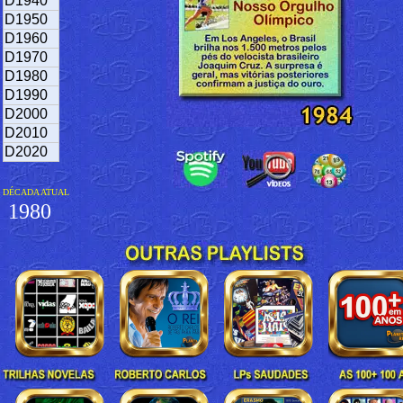
D1940
D1950
D1960
D1970
D1980
D1990
D2000
D2010
D2020
DÉCADA ATUAL
1980