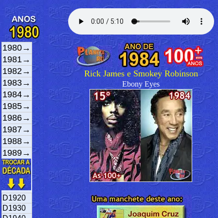
1980→
1981→
1982→
Rick James e Smokey Robinson
1983→
Ebony Eyes
1984→
1985→
1986→
1987→
1988→
1989→
D1920
D1930