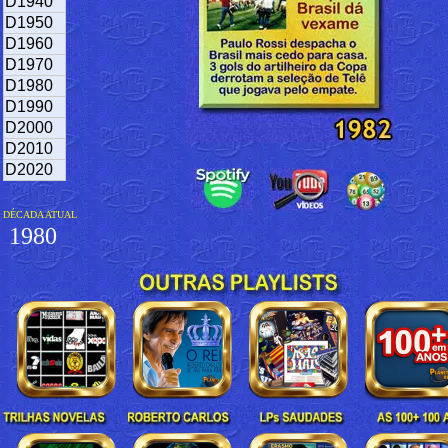
D1940
D1950
D1960
D1970
D1980
D1990
D2000
D2010
D2020
DÉCADA ATUAL
1980