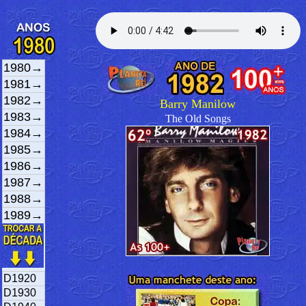
1980→
1981→
1982→
Barry Manilow
1983→
The Old Songs
1984→
1985→
1986→
1987→
1988→
1989→
D1920
D1930