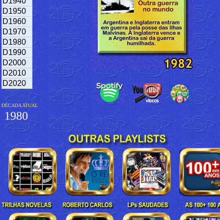
D1940
D1950
D1960
D1970
D1980
D1990
D2000
D2010
D2020
DÉCADA ATUAL
1980