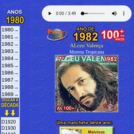
1980→
1981→
1982→
ALceu Valença
1983→
Morena Tropicana
1984→
1985→
1986→
1987→
1988→
1989→
D1920
D1930