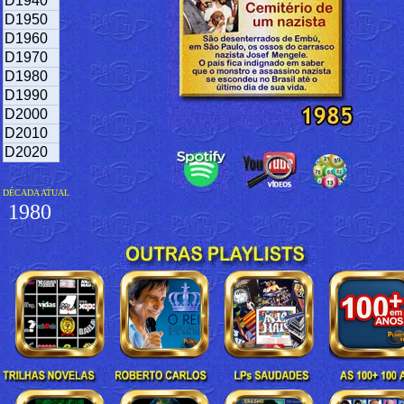
D1940
D1950
D1960
D1970
D1980
D1990
D2000
D2010
D2020
DÉCADA ATUAL
1980