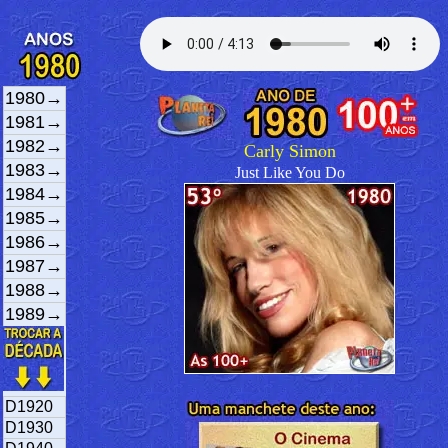
1980→
1981→
1982→
Carly Simon
1983→
Just Like You Do
1984→
1985→
1986→
1987→
1988→
1989→
D1920
D1930