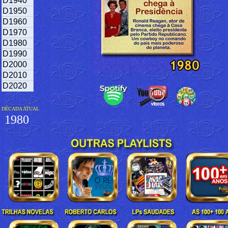
D1940
D1950
D1960
D1970
D1980
D1990
D2000
D2010
D2020
DÉCADA ATUAL
1980