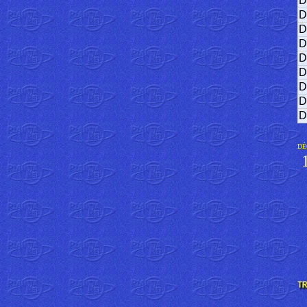
D
D
D
D
D
D
D
D
D
DÉ
1