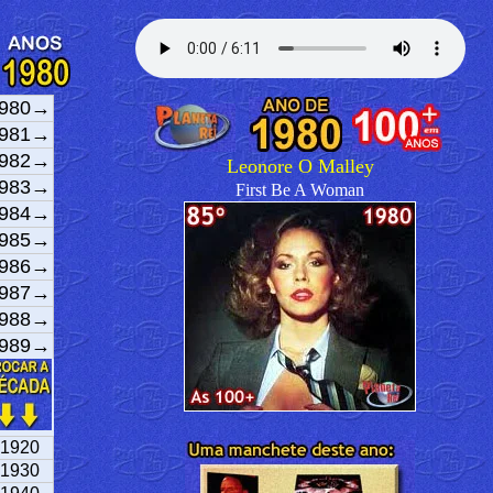
980→
981→
982→
Leonore O Malley
983→
First Be A Woman
984→
985→
986→
987→
988→
989→
1920
1930