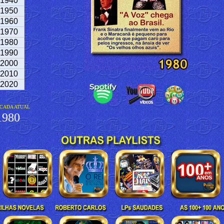
1940
1950
1960
1970
1980
1990
2000
2010
2020
CADA ATUAL
980