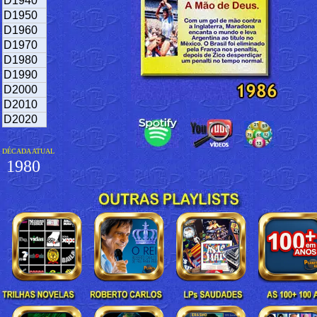
D1940
D1950
D1960
D1970
D1980
D1990
D2000
D2010
D2020
DÉCADA ATUAL
1980