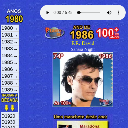
1980→
1981→
1982→
F.R. David
1983→
Sahara Night
1984→
1985→
1986→
1987→
1988→
1989→
D1920
D1930