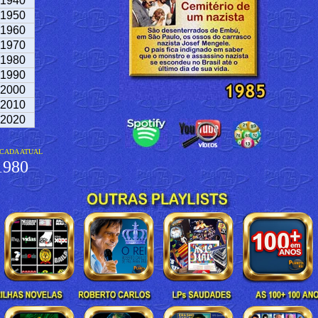
1940
1950
1960
1970
1980
1990
2000
2010
2020
CADA ATUAL
980