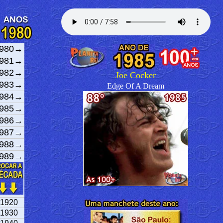
980→
981→
982→
Joe Cocker
983→
Edge Of A Dream
984→
985→
986→
987→
988→
989→
1920
1930