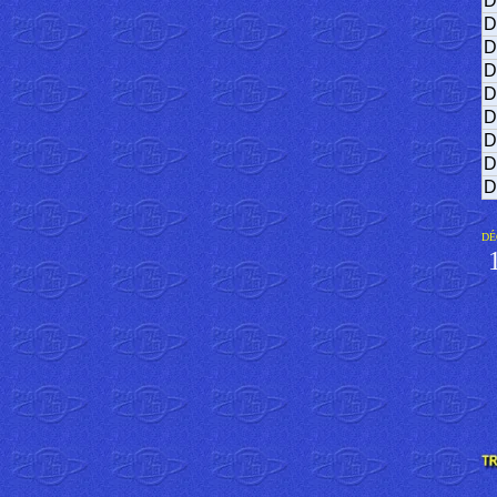
D
D
D
D
D
D
D
D
D
DÉ
1