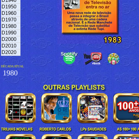
D1940
D1950
D1960
D1970
D1980
D1990
D2000
D2010
D2020
DÉCADA ATUAL
1980