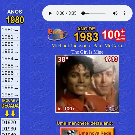
1980→
1981→
1982→
Michael Jackson e Paul McCartn
1983→
The Girl Is Mine
1984→
1985→
1986→
1987→
1988→
1989→
D1920
D1930