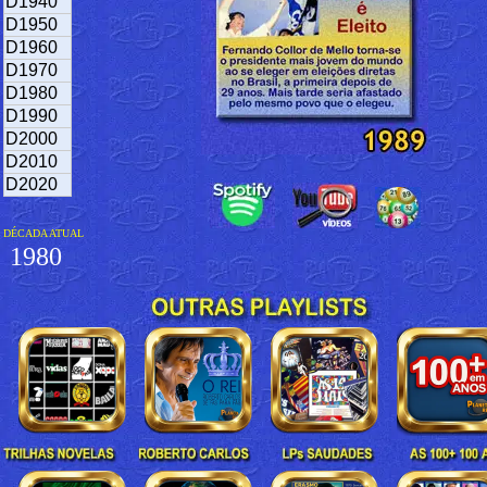
D1940
D1950
D1960
D1970
D1980
D1990
D2000
D2010
D2020
DÉCADA ATUAL
1980