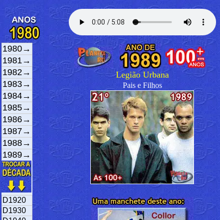
1980→
1981→
1982→
Legião Urbana
1983→
Pais e Filhos
1984→
1985→
1986→
1987→
1988→
1989→
D1920
D1930