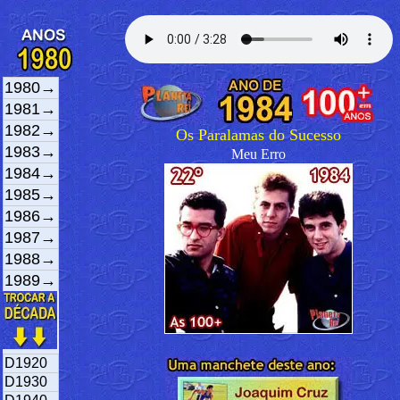
1980→
1981→
1982→
Os Paralamas do Sucesso
1983→
Meu Erro
1984→
1985→
1986→
1987→
1988→
1989→
D1920
D1930