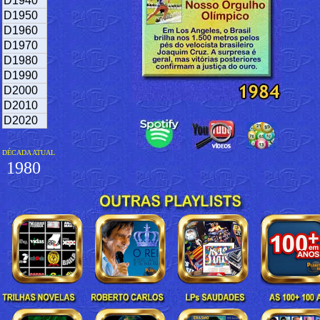
D1940
D1950
D1960
D1970
D1980
D1990
D2000
D2010
D2020
DÉCADA ATUAL
1980