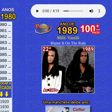
980→
981→
982→
Milli Vanilli
983→
Blame It On The Rain
984→
985→
986→
987→
988→
989→
1920
1930