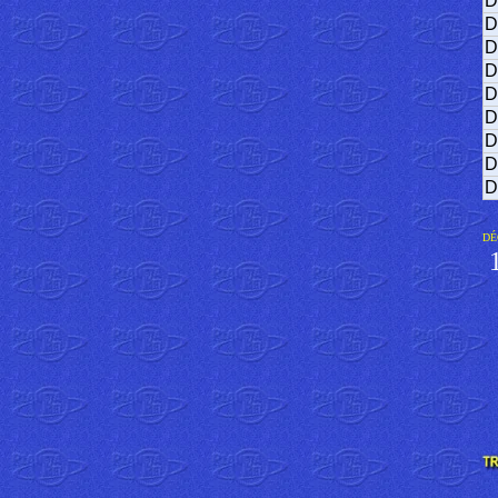
D
D
D
D
D
D
D
D
D
DÉ
1