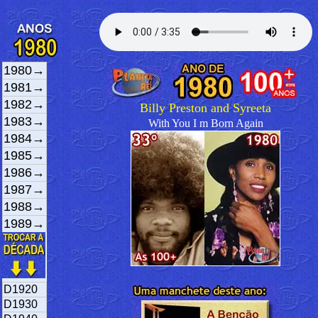
1980→
1981→
1982→
Billy Preston and Syreeta
1983→
With You I m Born Again
1984→
1985→
1986→
1987→
1988→
1989→
D1920
D1930