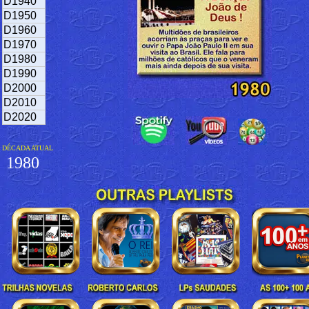
D1940
D1950
D1960
D1970
D1980
D1990
D2000
D2010
D2020
DÉCADA ATUAL
1980