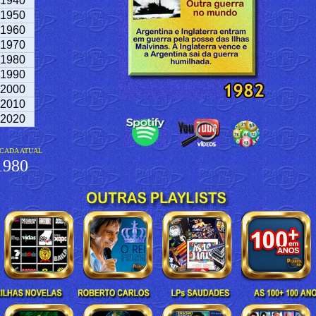
1940
1950
1960
1970
1980
1990
2000
2010
2020
CADA ATUAL
980