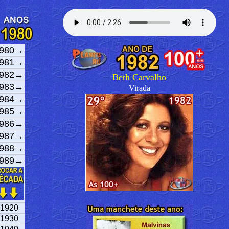
980→
981→
982→
Beth Carvalho
983→
Virada
984→
985→
986→
987→
988→
989→
1920
1930