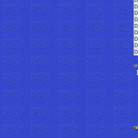
D
D
D
D
D
D
D
D
D
DÉ
1