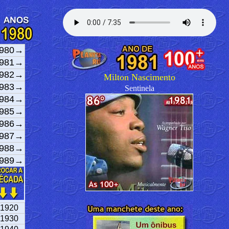
980→
981→
982→
Milton Nascimento
983→
Sentinela
984→
985→
986→
987→
988→
989→
1920
1930