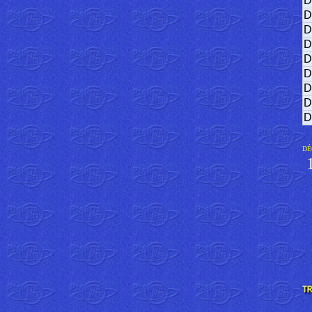
D
D
D
D
D
D
D
D
D
DÉ
1