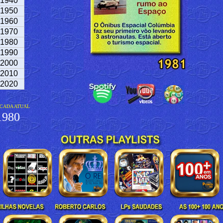
1940
1950
1960
1970
1980
1990
2000
2010
2020
CADA ATUAL
980