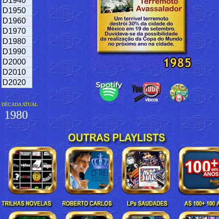
D1940
D1950
D1960
D1970
D1980
D1990
D2000
D2010
D2020
DÉCADA ATUAL
1980