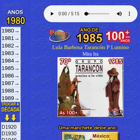
1980→
1981→
1982→
Lula Barbosa Tarancón P Lumino
1983→
Mira Ira
1984→
1985→
1986→
1987→
1988→
1989→
D1920
D1930