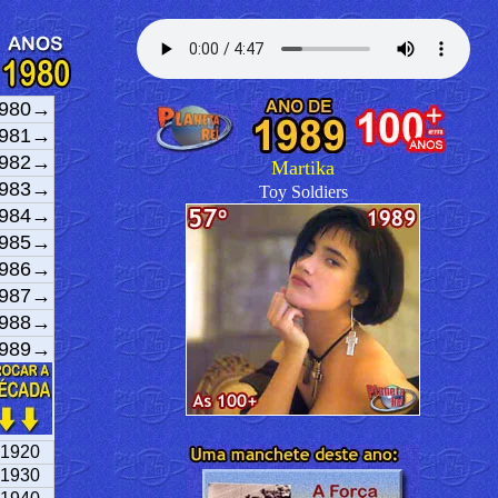
980→
981→
982→
Martika
983→
Toy Soldiers
984→
985→
986→
987→
988→
989→
1920
1930