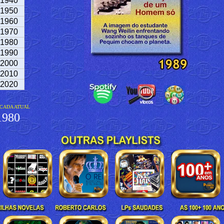
1940
1950
1960
1970
1980
1990
2000
2010
2020
CADA ATUAL
980