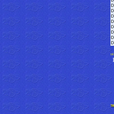
D
D
D
D
D
D
D
D
D
DÉ
1