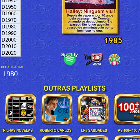
D1940
D1950
D1960
D1970
D1980
D1990
D2000
D2010
D2020
DÉCADA ATUAL
1980