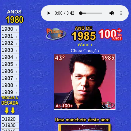
1980→
1981→
1982→
Wando
1983→
Chora Coração
1984→
1985→
1986→
1987→
1988→
1989→
D1920
D1930