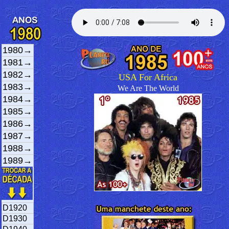
1980→
1981→
1982→
USA For Africa
1983→
We Are The World
1984→
1985→
1986→
1987→
1988→
1989→
D1920
D1930