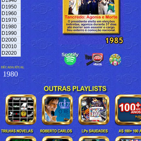
D1940
D1950
D1960
D1970
D1980
D1990
D2000
D2010
D2020
DÉCADA ATUAL
1980